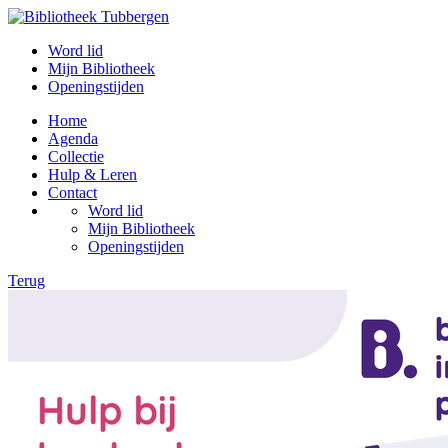
Word lid
Mijn Bibliotheek
Openingstijden
Home
Agenda
Collectie
Hulp & Leren
Contact
Word lid
Mijn Bibliotheek
Openingstijden
Terug