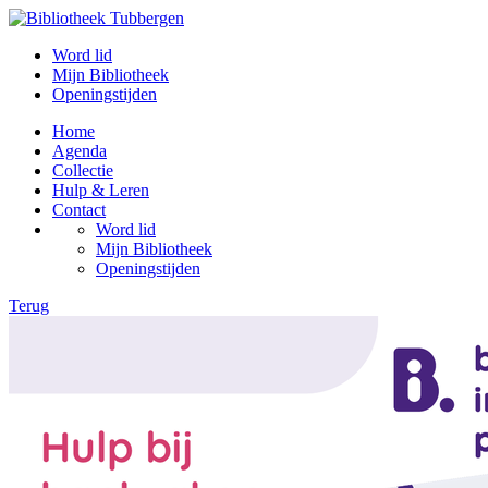
Word lid
Mijn Bibliotheek
Openingstijden
Home
Agenda
Collectie
Hulp & Leren
Contact
Word lid
Mijn Bibliotheek
Openingstijden
Terug