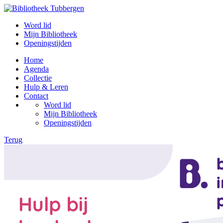
Word lid
Mijn Bibliotheek
Openingstijden
Home
Agenda
Collectie
Hulp & Leren
Contact
Word lid
Mijn Bibliotheek
Openingstijden
Terug