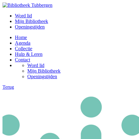
Word lid
Mijn Bibliotheek
Openingstijden
Home
Agenda
Collectie
Hulp & Leren
Contact
Word lid
Mijn Bibliotheek
Openingstijden
Terug