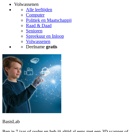
Volwassenen
Alle leeftijden
Computer
Politiek en Maatschappij
Raad & Daad
Senioren
Spreekuur en Inloop
Volwassenen
Deelname
gratis
BasisLab
Ben je 7 jaar of ouder en heb jij altijd al eens met een 3D scanner of