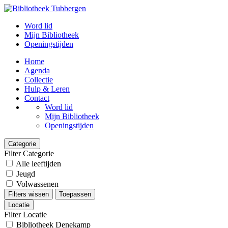
Word lid
Mijn Bibliotheek
Openingstijden
Home
Agenda
Collectie
Hulp & Leren
Contact
Word lid
Mijn Bibliotheek
Openingstijden
Categorie
Filter Categorie
Alle leeftijden
Jeugd
Volwassenen
Filters wissen
Toepassen
Locatie
Filter Locatie
Bibliotheek Denekamp