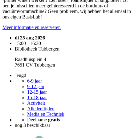
-printer willen werken? Een laser-, foamsnijder of snijplotter? Of
ben je misschien meer geïnteresseerd in de borduur- of
vacuümvormmachine? Geen probleem, wij hebben het allemaal in
ons eigen BasisLab!
Meer informatie en reserveren
di 25 aug 2026
15:00 - 16:30
Bibliotheek Tubbergen
Raadhuisplein 4
7651 CV Tubbergen
Jeugd
6-9 jaar
9-12 jaar
12-15 jaar
15-18 jaar
Activiteit
Alle leeftijden
Media en Techniek
Deelname
gratis
nog 3 beschikbaar