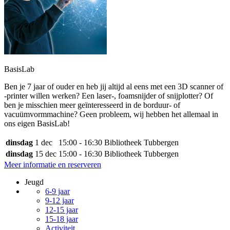
BasisLab
Ben je 7 jaar of ouder en heb jij altijd al eens met een 3D scanner of
-printer willen werken? Een laser-, foamsnijder of snijplotter? Of
ben je misschien meer geïnteresseerd in de borduur- of
vacuümvormmachine? Geen probleem, wij hebben het allemaal in
ons eigen BasisLab!
dinsdag
1 dec
15:00 - 16:30
Bibliotheek Tubbergen
dinsdag
15 dec
15:00 - 16:30
Bibliotheek Tubbergen
Meer informatie en reserveren
Jeugd
6-9 jaar
9-12 jaar
12-15 jaar
15-18 jaar
Activiteit