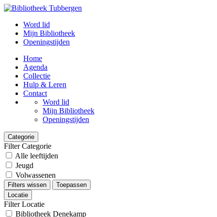
Word lid
Mijn Bibliotheek
Openingstijden
Home
Agenda
Collectie
Hulp & Leren
Contact
Word lid
Mijn Bibliotheek
Openingstijden
Categorie
Filter Categorie
Alle leeftijden
Jeugd
Volwassenen
Filters wissen
Toepassen
Locatie
Filter Locatie
Bibliotheek Denekamp