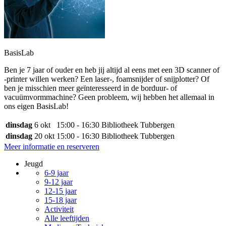
BasisLab
Ben je 7 jaar of ouder en heb jij altijd al eens met een 3D scanner of
-printer willen werken? Een laser-, foamsnijder of snijplotter? Of
ben je misschien meer geïnteresseerd in de borduur- of
vacuümvormmachine? Geen probleem, wij hebben het allemaal in
ons eigen BasisLab!
dinsdag
6 okt
15:00 - 16:30
Bibliotheek Tubbergen
dinsdag
20 okt
15:00 - 16:30
Bibliotheek Tubbergen
Meer informatie en reserveren
Jeugd
6-9 jaar
9-12 jaar
12-15 jaar
15-18 jaar
Activiteit
Alle leeftijden