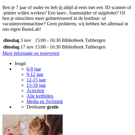
Ben je 7 jaar of ouder en heb jij altijd al eens met een 3D scanner of
-printer willen werken? Een laser-, foamsnijder of snijplotter? Of
ben je misschien meer geïnteresseerd in de borduur- of
vacuümvormmachine? Geen probleem, wij hebben het allemaal in
ons eigen BasisLab!
dinsdag
3 nov
15:00 - 16:30
Bibliotheek Tubbergen
dinsdag
17 nov
15:00 - 16:30
Bibliotheek Tubbergen
Meer informatie en reserveren
Jeugd
6-9 jaar
9-12 jaar
12-15 jaar
15-18 jaar
Activiteit
Alle leeftijden
Media en Techniek
Deelname
gratis