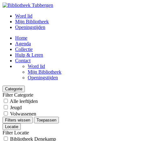
Word lid
Mijn Bibliotheek
Openingstijden
Home
Agenda
Collectie
Hulp & Leren
Contact
Word lid
Mijn Bibliotheek
Openingstijden
Categorie
Filter Categorie
Alle leeftijden
Jeugd
Volwassenen
Filters wissen
Toepassen
Locatie
Filter Locatie
Bibliotheek Denekamp