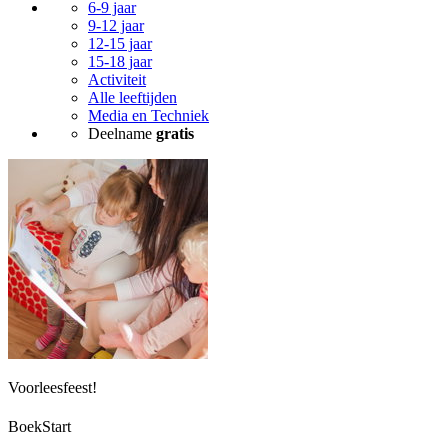
6-9 jaar
9-12 jaar
12-15 jaar
15-18 jaar
Activiteit
Alle leeftijden
Media en Techniek
Deelname
gratis
Voorleesfeest!
BoekStart