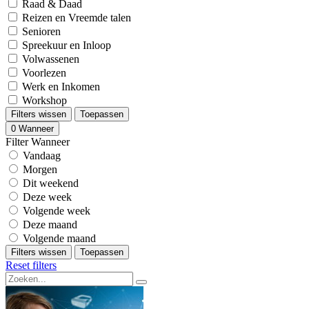
Raad & Daad
Reizen en Vreemde talen
Senioren
Spreekuur en Inloop
Volwassenen
Voorlezen
Werk en Inkomen
Workshop
Filters wissen
Toepassen
0
Wanneer
Filter Wanneer
Vandaag
Morgen
Dit weekend
Deze week
Volgende week
Deze maand
Volgende maand
Filters wissen
Toepassen
Reset filters