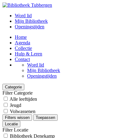
Word lid
Mijn Bibliotheek
Openingstijden
Home
Agenda
Collectie
Hulp & Leren
Contact
Word lid
Mijn Bibliotheek
Openingstijden
Categorie
Filter Categorie
Alle leeftijden
Jeugd
Volwassenen
Filters wissen
Toepassen
Locatie
Filter Locatie
Bibliotheek Denekamp