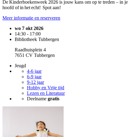
De Kinderboekenweek 2026 is jouw kans om op te treden – in je
hoofd of in het echt! Spot aan!
Meer informatie en reserveren
wo 7 okt 2026
14:30 - 17:00
Bibliotheek Tubbergen
Raadhuisplein 4
7651 CV Tubbergen
Jeugd
4-6 jaar
6-9 jaar
9-12 jaar
Hobby en Vrije tijd
Lezen en Literatuur
Deelname
gratis